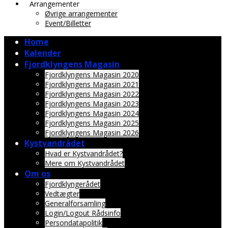
Arrangementer
Øvrige arrangementer
Event/Billetter
Home
Kalender
Fjordklyngens Magasin
Fjordklyngens Magasin 2020
Fjordklyngens Magasin 2021
Fjordklyngens Magasin 2022
Fjordklyngens Magasin 2023
Fjordklyngens Magasin 2024
Fjordklyngens Magasin 2025
Fjordklyngens Magasin 2026
Kystvandrådet
Hvad er Kystvandrådet?
Mere om Kystvandrådet
Om os
Fjordklyngerådet
Vedtægter
Generalforsamling
Login/Logout Rådsinfo
Persondatapolitik