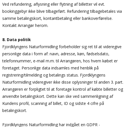
Ved refundering, aflysning eller flytning af billetter vil evt.
bookinggebyr ikke blive tilbageført. Refundering tilbagebetales via
samme betalingskort, kontantbetaling eller bankoverførelse.
Kontakt Arrangør herom.
8. Data politik
Fjordklyngens Naturformidling forbeholder sig ret til at videregive
personlige data i form af: navn, adresse, køn, fødselsdato,
telefonnummer, e-mail m.m. til Arrangøren, hos hvem købet er
foretaget. Personlige data indsamles med henblik på
registrering/tilmelding og betalings status. Fjordklyngens
Naturformidling videregiver ikke disse oplysninger til anden 3. part.
Arrangøren er forpligtet til at foretage kontrol af købte billetter og
anvendte betalingskort. Dette kan ske ved sammenligning af
Kundens profil, scanning af billet, ID og sidste 4 cifre på
betalingskort.
Fjordklyngens Naturformidling har indgået en GDPR -