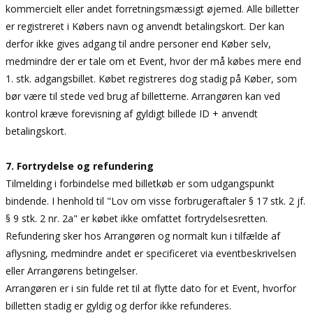
kommercielt eller andet forretningsmæssigt øjemed. Alle billetter
er registreret i Købers navn og anvendt betalingskort. Der kan
derfor ikke gives adgang til andre personer end Køber selv,
medmindre der er tale om et Event, hvor der må købes mere end
1. stk. adgangsbillet. Købet registreres dog stadig på Køber, som
bør være til stede ved brug af billetterne. Arrangøren kan ved
kontrol kræve forevisning af gyldigt billede ID + anvendt
betalingskort.
7. Fortrydelse og refundering
Tilmelding i forbindelse med billetkøb er som udgangspunkt
bindende. I henhold til "Lov om visse forbrugeraftaler § 17 stk. 2 jf.
§ 9 stk. 2 nr. 2a" er købet ikke omfattet fortrydelsesretten.
Refundering sker hos Arrangøren og normalt kun i tilfælde af
aflysning, medmindre andet er specificeret via eventbeskrivelsen
eller Arrangørens betingelser.
Arrangøren er i sin fulde ret til at flytte dato for et Event, hvorfor
billetten stadig er gyldig og derfor ikke refunderes.