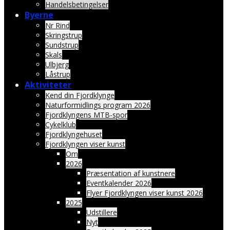
Handelsbetingelser
Byerne
Nr Rind
Skringstrup
Sundstrup
Skals
Ulbjerg
Låstrup
Aktiviteter
Kend din Fjordklynge
Naturformidlings program 2026
Fjordklyngens MTB-spor
Cykelklub
Fjordklyngehuset
Fjordklyngen viser kunst
Om
2026
Præsentation af kunstnere
Eventkalender 2026
Flyer Fjordklyngen viser kunst 2026
2025
Udstillere
Nyt