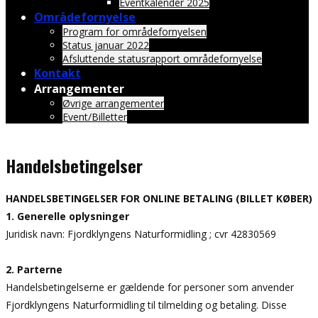
Eventkalender 2025
Områdefornyelse
Program for områdefornyelsen
Status januar 2022
Afsluttende statusrapport områdefornyelse
Kontakt
Arrangementer
Øvrige arrangementer
Event/Billetter
Handelsbetingelser
HANDELSBETINGELSER FOR ONLINE BETALING (BILLET KØBER)
1. Generelle oplysninger
Juridisk navn: Fjordklyngens Naturformidling ; cvr 42830569
2. Parterne
Handelsbetingelserne er gældende for personer som anvender
Fjordklyngens Naturformidling til tilmelding og betaling. Disse