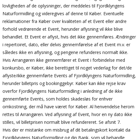
lovligheden af de oplysninger, der meddeles til Fjordklyngens
Naturformidling og videregives af denne til Køber. Eventuelle
reklamationer fra Køber over kvaliteten af et Event eller andre
forhold vedrørende et Event, herunder aflysning vil ikke blive
behandlet. Et Event er aflyst, hvis det ikke gennemføres. Ændringer
i repertoiret, dato, eller delvis gennemførelse af et Event m.v. er
således ikke en aflysning, og pengene refunderes normalt ikke.
Hvis Arrangøren ikke gennemfører et Event i forbindelse med
konkursbo, er Køber, ikke berettiget til noget vederlag for det/de
aflyste/ikke gennemførte Events af Fjordklyngens Naturformidling,
herunder billetpris og bookinggebyr. Køber kan ikke rejse krav
overfor Fjordklyngens Naturformidling i anledning af de ikke
gennemførte Events, som holdes skadesløs for enhver
omkostning, der må have været for Køber. Al henvendelse herom
rettes til Arrangøren. Ved aflysning af Event, hvor en ny dato ikke
stilles, vil billetprisen normalt blive refundereret. Se afsnit 7.
Hvis der er mistanke om misbrug af dit betalingskort kontakt da
Fjordklyngens Naturformidling og din Bank, som vil behandle