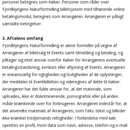
personer betegnes som Køber. Personer som råder over
Fjordklyngens Naturformidling billetsystem med tilhørende online
betalingsmodul, betegnes som Arrangøren. Arrangøren er pålagt
særskilte betingelser.
3. Aftalens omfang
Fjordklyngens Naturformidling er alene formidler på vegne af
Arrangøren af billetsalg til Events samt tilmelding og betaling, og
påtager sig intet ansvar overfor Køber for Arrangørens eventuelle
betalingsstandsning, konkurs eller aflysning af Events. Arrangøren
er eneansvarlig for rigtigheden og lovligheden af de oplysninger,
der meddeles til Eventbilletten og videregives af dette til Køber.
Arrangøren har det fulde ansvar for, at det materiale, som
uploades, ikke er diskriminerende, pornografisk eller på anden
måde krænkende over for forbrugeren. Arrangøren indestår for, at
det anvendte materiale af Arrangøren, som f.eks. tekst og billeder
ikke krænker tredjemands rettigheder. I forbindelse med køb
oprettes en profil, hvori data som navn, adresse, telefon og e-mail