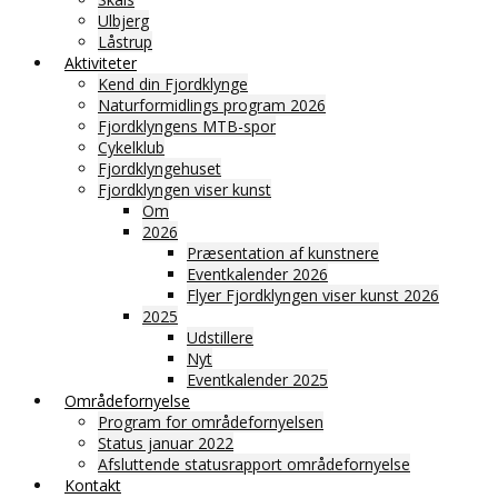
Ulbjerg
Låstrup
Aktiviteter
Kend din Fjordklynge
Naturformidlings program 2026
Fjordklyngens MTB-spor
Cykelklub
Fjordklyngehuset
Fjordklyngen viser kunst
Om
2026
Præsentation af kunstnere
Eventkalender 2026
Flyer Fjordklyngen viser kunst 2026
2025
Udstillere
Nyt
Eventkalender 2025
Områdefornyelse
Program for områdefornyelsen
Status januar 2022
Afsluttende statusrapport områdefornyelse
Kontakt